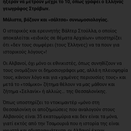
ήξεραν να μετρούν μέχρι το 10, όπως γράφει ο Έλληνας
γεωγράφος Στράβων.
Μάλιστα, βάζουν και «σάλτσα» συνωμοσιολογίας.
Ο ιστορικός και ερευνητής Βάλτερ Στούλλα, ο οποίος
αποκαλείται «ειδικός σε θέματα Αρχαίων» υποστηρίζει
ότι «δεν τους συμφέρει (τους Έλληνες) να τα πουν για
ιστορικούς λόγους»!
Οι Αλβανοί, όχι μόνο οι εθνικιστές, όπως συνηθίζουν να
τους ονομάζουν οι δημοσιογράφοι μας, αλλά η πλειοψηφία
τους, κάνουν λόγο και για «χαμένες περιουσίες τους» και
μετά το «τσάμικο» ζήτημα θέλουν να μας μάθουν και
ζήτημα «Σελανίκ» ή αλλιώς… της Θεσσαλονίκης.
Όπως υποστηρίζει το ντοκιμαντέρ «μόνο στη
Θεσσαλονίκη οι αποζημιώσεις που αναλογούν στους
Αλβανούς είναι 35 εκατομμύρια και δεν είναι τα μόνα,
γιατί εκτός από την Τσαμουριά που η ιστορία της είναι
γνωστή και αδιαπραγμάτευτη, οι Αλβανοί έχουν