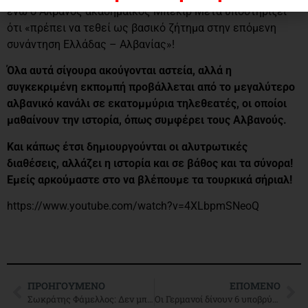
ενώ ο Αλβανός ακαδημαϊκός Μπεκίρ Μέτα υποστηρίζει
ότι «πρέπει να τεθεί ως βασικό ζήτημα στην επόμενη
συνάντηση Ελλάδας – Αλβανίας»!
Όλα αυτά σίγουρα ακούγονται αστεία, αλλά η
συγκεκριμένη εκπομπή προβάλλεται από το μεγαλύτερο
αλβανικό κανάλι σε εκατομμύρια τηλεθεατές, οι οποίοι
μαθαίνουν την ιστορία, όπως συμφέρει τους Αλβανούς.
Και κάπως έτσι δημιουργούνται οι αλυτρωτικές
διαθέσεις, αλλάζει η ιστορία και σε βάθος και τα σύνορα!
Εμείς αρκούμαστε στο να βλέπουμε τα τουρκικά σήριαλ!
https://www.youtube.com/watch?v=4XLbpmSNeoQ
ΠΡΟΗΓΟΎΜΕΝΟ
ΕΠΌΜΕΝΟ
Σωκράτης Φάμελλος: Δεν μπαίνει θέμα ημερομηνίας εκλογών
Οι Γερμανοί δίνουν 6 υποβρύχια στους Τούρκους