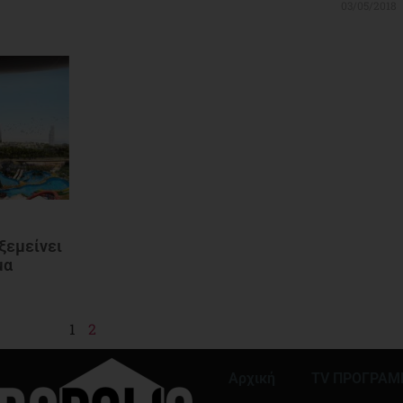
03/05/2018
ξεμείνει
μα
1
2
Αρχική
TV ΠΡΟΓΡΑ