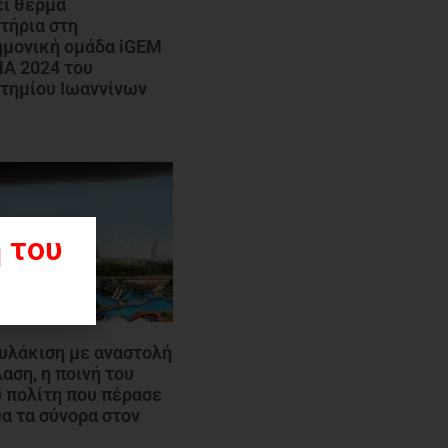
ι θερμά
τήρια στη
ημονική ομάδα iGEM
A 2024 του
τημίου Ιωαννίνων
 του
υλάκιση με αναστολή
αση, η ποινή του
 πολίτη που πέρασε
α τα σύνορα στον