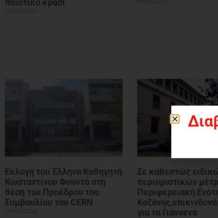
04/08/2025
ποιοτικό κρασί
09/02/2026
Δια
Εκλογή του Έλληνα Καθηγητή
Σε καθεστώς ειδικ
Κωσταντίνου Φουντά στη
περιοριστικών μέτ
θέση του Προέδρου του
Περιφερειακή Ενότ
Συμβουλίου του CERN
Κοζάνης,επικινδυνό
29/09/2024
για τα Γιάννενα