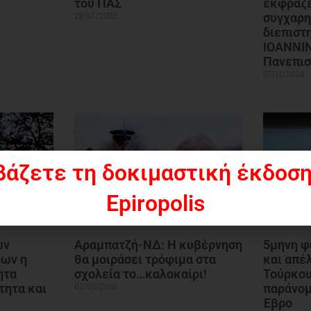
του ΠΑΣ
εκφράζε
13/07/2025
συγχαρη
διεπιστ
IOANNIN
Πανεπισ
01/11/2024
βάζετε τη δοκιμαστική έκδοση
Epiropolis
ών
Αραμπατζή-ΝΔ: Η κυβέρνηση
5μηνη φ
ρων η
θα μοιράσει τρόφιμα στα
και απέλ
ητα
σχολεία το…καλοκαίρι!
Τούρκου
03/05/2018
τητα και
παράνομ
Έβρο