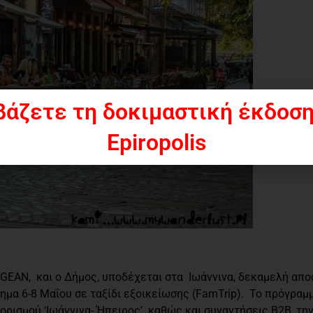
βάζετε τη δοκιμαστική έκδοση
Epiropolis
EGEAN, και ο Δήμος, υποδέχεται στα Ιωάννινα, δεκαμελή απ
μα 6-8 Μαΐου σε ταξίδι εξοικείωσης (FamTrip). Το πρόγραμμ
ισμού ‘Ιωάννινα- Ήπειρος’ καθώς και συναντήσεις Β2Β, την