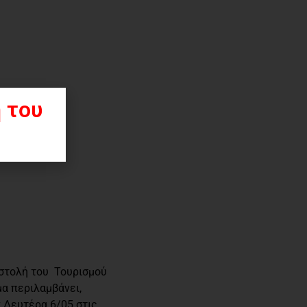
 του
οστολή του Τουρισμού
α περιλαμβάνει,
 Δευτέρα 6/05 στις