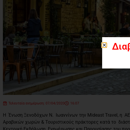
Δια
Τελευταία ενημέρωση: 07/04/2020
16:07
Η Ένωση Ξενοδόχων Ν. Ιωαννίνων την Mideast Travel, η A
Αραβικών χωρών & Τουριστικούς πράκτορες κατά το διάστη
Κεντρική Εκδήλωση Ενημέρωσης και Παρουσίασης του προορ