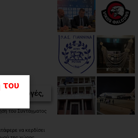
 του
κές εκλογές,
ίηση του Συντάγματος
ατάφερε να κερδίσει
σμού της χώρας.