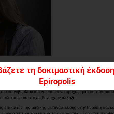
βάζετε τη δοκιμαστική έκδοση
μαντική νίκη τον Απρίλιο στις βουλευτι
Epiropolis
ν του κοινοβουλίου και να μπορεί να προχωρήσει σε τροποπο
 πολιτικοί του στόχοι δεν έχουν αλλάξει.
ς επικριτές της μαζικής μετανάστευσης στην Ευρώπη και κ
ιμεταναστευτική του εκστρατεία σε μεγάλο μέρος του πληθυ