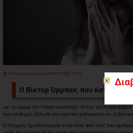
Τελευταία ενημέρωση: 04/05/2018
06:59
Δια
Ο Βίκτορ Όρμπαν, που κατήγαγε ση
με το κόμμα του Fidesz να ελέγχει τα δύο τρίτα των εδρώ
που επιθυμεί, δήλωσε στο κρατικό ραδιόφωνο ότι οι βασικοί
Ο Ούγγρος πρωθυπουργός είναι ένας από τους πιο σφοδρού
τρίτη θητεία στον θώκο χάρη στην απήχηση που είχε η αντ