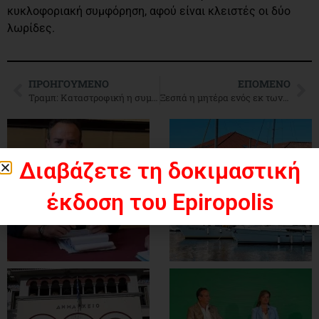
κυκλοφοριακή συμφόρηση, αφού είναι κλειστές οι δύο
λωρίδες.
ΠΡΟΗΓΟΎΜΕΝΟ
ΕΠΌΜΕΝΟ
Τραμπ: Καταστροφική η συμφωνία με το Ιράν
Ξεσπά η μητέρα ενός εκ των δύο δολοφονηθέντων αστυνομικών της ομάδας ΔΙΑΣ
Διαβάζετε τη δοκιμαστική
έκδοση του Epiropolis