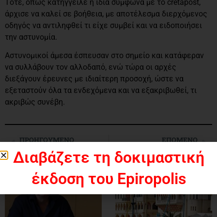
Τότε, όπως κατήγγειλε η ίδια σύμφωνα με το cretapost,
άρχισε να καλεί σε βοήθεια, με αποτέλεσμα διερχόμενος
οδηγός να αντιληφθεί τι είχε συμβεί και να ειδοποιήσει
την αστυνομία.
Αστυνομικοί άμεσα έσπευσαν στο σημείο και κατάφεραν
να συλλάβουν τον αλλοδαπό, ενώ τώρα οι αρχές
διεξάγουν έρευνες με ιδιαίτερη προσοχή, ώστε να
εξεταστούν όλα τα ενδεχόμενα και να εξακριβωθεί, τι
ακριβώς συνέβη.
ΠΡΟΗΓΟΎΜΕΝΟ
ΕΠΌΜΕΝΟ
«Καθαρή» έξοδος: Συνεχίζονται οι κατασχέσεις Τραπεζικών λογαριασμών
Γιατροί του Κόσμου: «Αποκλειστική ευθύνη της κυβέρνησης εάν υπάρξουν λοιμώδη νοσήματα στα νησιά εξαιτίας των μεταναστών»
Διαβάζετε τη δοκιμαστική
έκδοση του Epiropolis