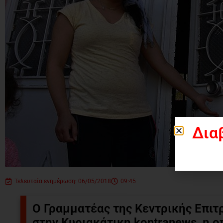
Δια
Τελευταία ενημέρωση: 06/05/2018
09:45
Ο Γραμματέας της Κεντρικής Επιτ
στην Κυριακάτικη kontranews, η ο