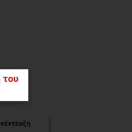
 του
υνέντευξη