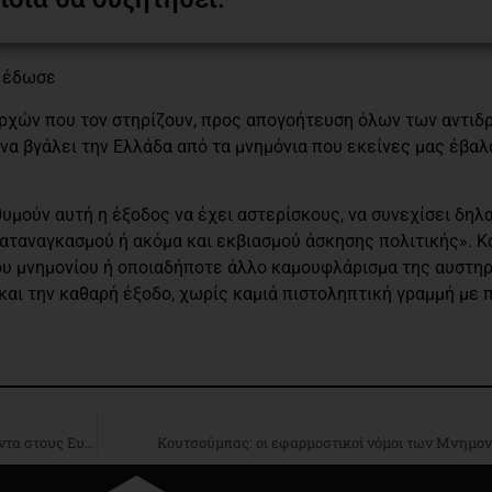
υ έδωσε
αρχών που τον στηρίζουν, προς απογοήτευση όλων των αντι
α βγάλει την Ελλάδα από τα μνημόνια που εκείνες μας έβαλα
θυμούν αυτή η έξοδος να έχει αστερίσκους, να συνεχίσει δηλ
καταναγκασμού ή ακόμα και εκβιασμού άσκησης πολιτικής». Κα
του μνημονίου ή οποιαδήποτε άλλο καμουφλάρισμα της αυστηρ
αι την καθαρή έξοδο, χωρίς καμιά πιστοληπτική γραμμή με 
Άδωνις Γεωργιάδης: Ο Τσίπρας έχει παραχωρήσει «αμαχητί» τα πάντα στους Ευρωπαίους
Κουτσούμπας: οι εφαρμοστικοί νόμοι των Mνημον