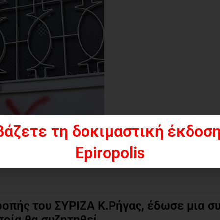
βάζετε τη δοκιμαστική έκδοση
Epiropolis
ροπής του ΣΥΡΙΖΑ Κ.Ρήγας, έδωσε μια σ
ποία θα συζητηθεί.