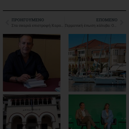
ΠΡΟΗΓΟΎΜΕΝΟ
ΕΠΌΜΕΝΟ
Στα σκαριά επιστροφή Καραμανλή; Οι φωτογραφίες από τα ελληνοτουρκικά σύνορα
Γερμανική ένωση χάλυβα: Οι αμερικανικοί δασμοί επηρεάζουν την ευρωπαϊκή αγορά