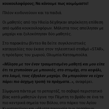
κουκουλοφόρους; Να κάνουμε πως κοιμόμαστε!
Πλέον κινδυνεύουν και τα παιδιά.
Οι μαθητές από την Ηλεία δέχθηκαν απρόκλητη επίθεση
από ομάδα κουκουλοφόρων. Μάλιστα τους απείλησαν με
μαχαίρι και ξυλοκόπησαν δύο μαθητές.
Στο παρακάτω βίντεο θα δείτε συγκλονιστικές
καταγγελίες που έκανε στον τηλεοπτικό σταθμό «STAR»,
η πρόεδρος του χωριού, Oλυμπία Κατσαμπούλα.
«Μίλησα με τον έναν τραυματισμένο μαθητή και μου είπε
ότι τα χτυπούσαν με μπουνιές, στο στομάχι, στο κεφάλι,
στο λαιμό, τους έβγαλαν μαχαίρι. Θα μπορούσαν να είχαν
πάρει πιο άσχημη τροπή τα πράγματα..»,
αναφέρει.
Σύμφωνα πάντα με το ρεπορτάζ, το σοβαρό περιστατικό
βίας κατά μαθητών έγινε την Πέμπτη το βράδυ σε ένα τα
πιο κεντρικά σημεία του Βόλου, στο πάρκο του Αγίου
Κωνσταντίνου και μάλιστα παρουσία των τεσσάρων