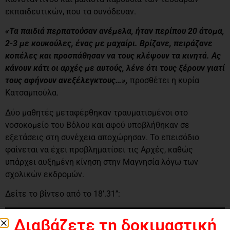
εκπαιδευτικών, που τα συνόδευαν.
«Τα παιδιά περπατούσαν ανέμελα, ήταν περίπου 20 άτομα,
2-3 με κουκούλες, ένας με μαχαίρι. Βρίζανε, πειράζανε
κοπέλες και προσπάθησαν να τους κλέψουν τα κινητά. Ας
κάνουν κάτι οι αρχές με αυτούς, λένε ότι τους ξέρουν γιατί
τους αφήνουν ανεξέλεγκτους…»,
προσθέτει η κυρία
Κατσαμπούλα.
Δύο μαθητές μεταφέρθηκαν τραυματισμένοι στο
νοσοκομείο του Βόλου και αφού υποβλήθηκαν σε
εξετάσεις στη συνέχεια αποχώρησαν. Το επεισόδιο
φαίνεται να έχει προβληματίσει τις Αρχές, καθώς
υπάρχει αυξημένη κίνηση στην Μαγνησία λόγω των
σχολικών εκδρομών.
Δείτε το βίντεο από το 18’.31’’:
Διαβάζετε τη δοκιμαστική