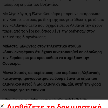
πολεμική σημαία του Βυζαντίου.
Με λίγα λόγια, η Ελένη Φουρέιρα μπορεί να εκπροσωπεί
την Κύπρο, ωστόσο, με δική της «συγκατάθεση», μετά από
τον «αλβανικό αετό που σχημάτισε, οι Αλβανοί την έχουν
πάρει από το χέρι και όπως λένε την οδήγησαν στον
τελικό της διοργάνωσης.
Μάλιστα, μιλώντας στον τηλεοπτικό σταθμό
«Star» αναφέρουν ότι έχουν κινητοποιηθεί σε ολόκληρη
την Ευρώπη σε μια προσπάθεια να στηρίξουν την
Φουρέιρα.
Μένει λοιπόν, σε περίπτωση που κερδίσει η Αλβανικής
καταγωγής τραγουδίστρια να δούμε ξανά το σήμα του
αλβανικού αετού ή μια αλβανική σημαία, αυτή την φορά
on stage, για τα επινίκια.
https://www.youtube.com/watch?v=nxV1yNjZdHc
Διαβάζετε τη δοκιμαστική