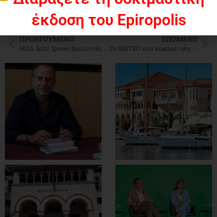
έκδοση του Epiropolis
ΠΡΟΗΓΟΎΜΕΝΟ
ΕΠΌΜΕΝΟ
ΗΠΑ-Ιράν: Ιρανοί βουλευτές έκαψαν αμερικανική σημαία στο κοινοβούλιο
Το ΒΙΝΤΕΟ που σοκάρει όλη την Ελλάδα