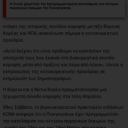
Η Σεούλ χαιρέτισε την προγραμματισμένη κατεδάφιση του κέντρου
πυρηνικών δοκιμών της Πιονγκγιάνγκ,
ενόψει της ιστορικής συνόδου κορυφής μεταξύ Βόρειας
Κορέας και ΗΠΑ, ανακοίνωσε σήμερα η νοτιοκορεατική
προεδρία.
«Αυτό δείχνει ότι είναι πρόθυμοι να κρατήσουν την
υπόσχεσή τους που έκαναν στη διακορεατική σύνοδο
κορυφής μέσα από πράξεις και πέρα από λόγια», τόνισε ο
εκπρόσωπος της νοτιοκορεατικής προεδρίας σε
ενημέρωση των δημοσιογράφων.
Η Βόρεια και η Νότια Κορέα πραγματοποίησαν μια
ξεχωριστή σύνοδο κορυφής στα τέλη Απριλίου.
Χθες Σάββατο, το βορειοκορεατικό πρακτορείο ειδήσεων
KCNA ανέφερε ότι η Πιονγκγιάνγκ έχει προγραμματίσει
την κατεδάφιση του κέντρου πυρηνικών δοκιμών της,
μεταξύ της 23ης και της 25ης Μαΐου, στο πλαίσιο