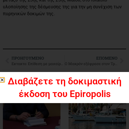
υλοποίησης της δέσμευσης της για την μη συνέχιση των
πυρηνικών δοκιμών της.
ΠΡΟΗΓΟΎΜΕΝΟ
ΕΠΌΜΕΝΟ
Εκτακτο: Επίθεση με μαχαίρι στο Παρίσι με 7 τραυματίες και 2 νεκρούς ΒΙΝΤΕΟ LIVE
Ο Μακρόν εξέφρασε στον Τραμπ την ανησυχία του για τη σταθερότητα στην Μ.Ανατολή
Διαβάζετε τη δοκιμαστική
έκδοση του Epiropolis