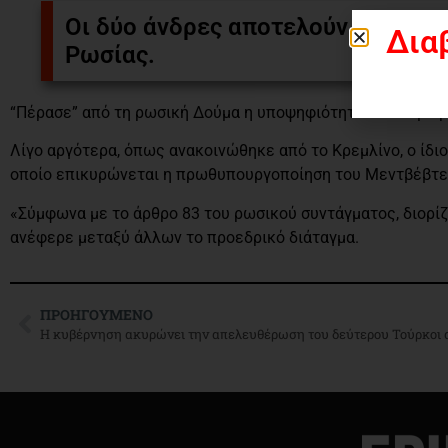
Οι δύο άνδρες αποτελούν δίχως α
Δια
Ρωσίας.
“Πέρασε” από τη ρωσική Δούμα η υποψηφιότητα του Ντμίτρ
Λίγο αργότερα, όπως ανακοινώθηκε από το Κρεμλίνο, ο ίδι
οποίο επικυρώνεται η πρωθυπουργοποίηση του Μεντβέβτεφ 
«Σύμφωνα με το άρθρο 83 του ρωσικού συντάγματος, διορί
ανέφερε μεταξύ άλλων το προεδρικό διάταγμα.
ΠΡΟΗΓΟΎΜΕΝΟ
Η κυβέρνηση ακυρώνει την απελευθέρωση του δεύτερου Τούρκοι 