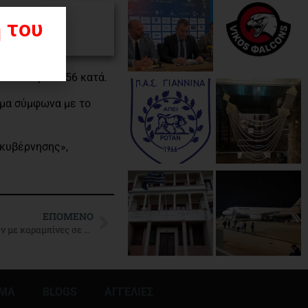
ωπα της
 του
74 υπέρ και 56 κατά.
γμα σύμφωνα με το
 κυβέρνησης»,
ΕΠΌΜΕΝΟ
Στο έλεος της εγκληματικότητας: Κουκουλοφόροι εισέβαλαν με καραμπίνες σε σπίτι
ΜΜΑ
BLOGS
ΑΓΓΕΛΙΕΣ