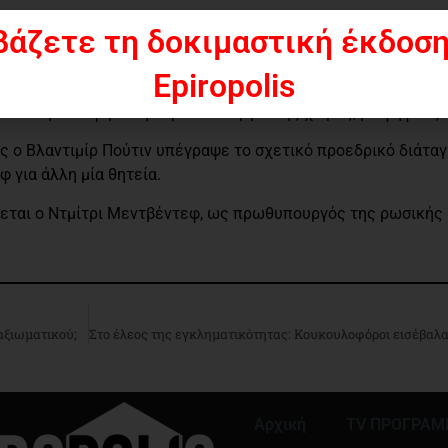
μφιβολία τα πιο επιφανή πολιτικά πρόσ
βάζετε τη δοκιμαστική έκδοση
Epiropolis
ι Μεντβέντεφ για την πρωθυπουργία της χώρας, με ψήφους 3
ος ο Βλαντιμίρ Πούτιν υπέγραψε το σχετικό προεδρικό διάτα
για άλλη μία θητεία.
ζεται ο Ντμίτρι Μεντβέντεφ, ως πρωθυπουργός της ρωσικής
αξιωματικού;
Αρχική
TV ΠΡΟΓΡΑ