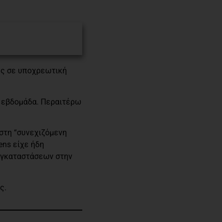
ης σε υποχρεωτική
α εβδομάδα. Περαιτέρω
 στη “συνεχιζόμενη
ens είχε ήδη
 εγκαταστάσεων στην
ς.