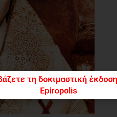
βάζετε τη δοκιμαστική έκδοση
Epiropolis