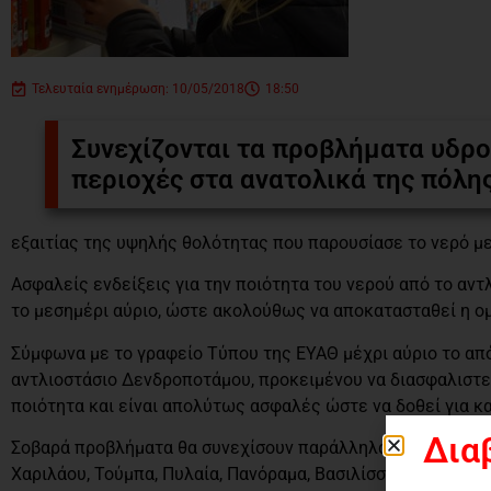
Τελευταία ενημέρωση: 10/05/2018
18:50
Συνεχίζονται τα προβλήματα υδρο
περιοχές στα ανατολικά της πόλης
εξαιτίας της υψηλής θολότητας που παρουσίασε το νερό μ
Ασφαλείς ενδείξεις για την ποιότητα του νερού από το αν
το μεσημέρι αύριο, ώστε ακολούθως να αποκατασταθεί η ο
Σύμφωνα με το γραφείο Τύπου της ΕΥΑΘ μέχρι αύριο το από
αντλιοστάσιο Δενδροποτάμου, προκειμένου να διασφαλιστεί
ποιότητα και είναι απολύτως ασφαλές ώστε να δοθεί για 
Δια
Σοβαρά προβλήματα θα συνεχίσουν παράλληλα να υπάρχουν 
Χαριλάου, Τούμπα, Πυλαία, Πανόραμα, Βασιλίσσης Όλγας κα