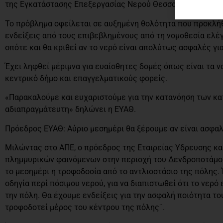
της Εγκατάστασης Επεξεργασίας Νερού Θεσσαλονίκης.
Το πρόβλημα οφείλεται σε αυξημένη θολότητα που προκλήθη
ενδείξεις από τους επιβεβλημένους από τη νομοθεσία ελέγ
οπότε και θα κριθεί αν το νερό είναι απολύτως ασφαλές γι
Έχει ληφθεί μέριμνα για ευαίσθητες δομές όπως είναι τα ν
κεντρικό δήμο και επαγγελματικούς φορείς.
«Παρακαλούμε και ευχαριστούμε για την κατανόηση των κατ
αδιαπραγμάτευτη» δηλώνει η ΕΥΑΘ.
Πρόεδρος ΕΥΑΘ: Αύριο μεσημέρι θα ξέρουμε αν είναι ασφαλ
Μιλώντας στο ΑΠΕ, ο πρόεδρος της Εταιρείας Υδρευσης κα
πλημμυρικών φαινόμενων στην περιοχή του Δενδροποτάμου, 
το μεσημέρι η τροφοδοσία από το αντλιοστάσιο της πόλης
οδηγία περί πόσιμου νερού, για να διαπιστωθεί ότι το νερ
την πόλη. Θα έχουμε ενδείξεις για την ασφαλή ποιότητα το
τροφοδοτεί μέρος του κέντρου της πόλης¨.