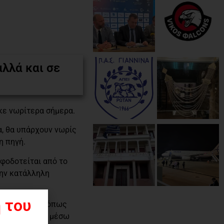
λλά και σε
κε νωρίτερα σήμερα.
α, θα υπάρχουν νωρίς
η πηγή.
οφοδοτείται από το
την κατάλληλη
 του
ενδροπόταμο, όπως
τον Αλιάκμονα μέσω