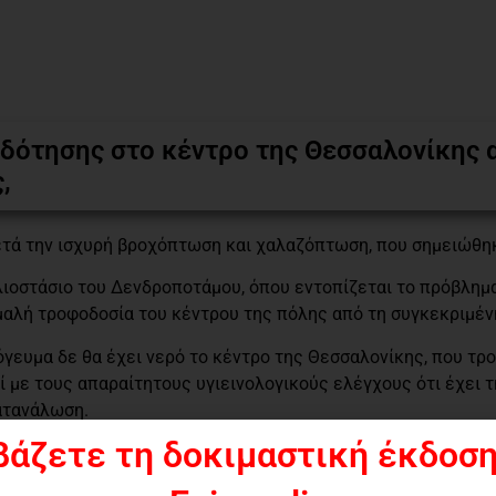
δότησης στο κέντρο της Θεσσαλονίκης α
,
ετά την ισχυρή βροχόπτωση και χαλαζόπτωση, που σημειώθη
τλιοστάσιο του Δενδροποτάμου, όπου εντοπίζεται το πρόβλημ
μαλή τροφοδοσία του κέντρου της πόλης από τη συγκεκριμέν
γευμα δε θα έχει νερό το κέντρο της Θεσσαλονίκης, που τρ
 με τους απαραίτητους υγιεινολογικούς ελέγχους ότι έχει 
κατανάλωση.
βάζετε τη δοκιμαστική έκδοση
και στις περιοχές που τροφοδοτούνται εν μέρει από τον Δ
ι Καλαμαριά, παρότι έχει αυξηθεί η τροφοδοσία με νερό από 