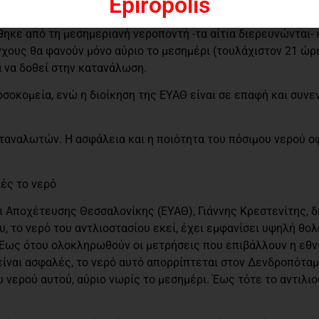
Epiropolis
κε από τη μεσημεριανή νεροποντή -τα αίτια διερευνώνται- 
χους θα φανούν μόνο αύριο το μεσημέρι (τουλάχιστον 21 ώρε
α να δοθεί στην κατανάλωση.
οσοκομεία, ενώ η διοίκηση της ΕΥΑΘ είναι σε επαφή και συνε
αναλωτών. Η ασφάλεια και η ποιότητα του πόσιμου νερού οφ
ές το νερό
ι Αποχέτευσης Θεσσαλονίκης (ΕΥΑΘ), Γιάννης Κρεστενίτης, 
το νερό του αντλιοστασίου εκεί, έχει εμφανίσει υψηλή θολ
. Έως ότου ολοκληρωθούν οι μετρήσεις που επιβάλλουν η εθν
ό είναι ασφαλές, το νερό αυτό απορρίπτεται στον Δενδροπότα
υ νερού αυτού, αύριο νωρίς το μεσημέρι. Έως τότε το αντιλιο