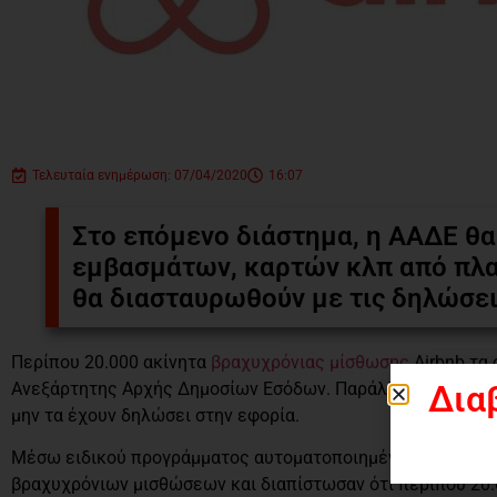
Τελευταία ενημέρωση: 07/04/2020
16:07
Στο επόμενο διάστημα, η ΑΑΔΕ θα
εμβασμάτων, καρτών κλπ από πλα
θα διασταυρωθούν με τις δηλώσε
Περίπου 20.000 ακίνητα
βραχυχρόνιας μίσθωσης
Airbnb τα
Δια
Ανεξάρτητης Αρχής Δημοσίων Εσόδων. Παράλληλα, 130 ιδιο
μην τα έχουν δηλώσει στην εφορία.
Μέσω ειδικού προγράμματος αυτοματοποιημένου εντοπισμο
βραχυχρόνιων μισθώσεων και διαπίστωσαν ότι περίπου 20.0