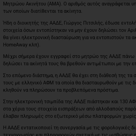
Μητρώου Ακινήτου (ΑΜΑ). Ο αριθμός αυτός αναγράφεται 
των οποίων διατίθενται τα ακίνητα.
Ήδη ο διοικητής της ΑΑΔΕ, Γιώργος Πιτσιλής, έδωσε εντολή
στοιχεία όσων εντοπίστηκαν να μην έχουν δηλώσει τον Α
θα γίνει ηλεκτρονική διασταύρωση για να εντοπιστούν τα 
HomeAway κλπ).
Μέχρι σήμερα έχουν εγγραφεί στο μητρώο της ΑΑΔΕ πάνω α
δηλώσει τα ακίνητά τους θα βρεθούν αντιμέτωποι με την ε
Στο επόμενο διάστημα, η ΑΑΔΕ θα έχει στη διάθεσή της τ
τους με ελληνικό ΑΦΜ τα οποία θα διασταυρωθούν με τις 
κληθούν να πληρώσουν τα προβλεπόμενα πρόστιμα.
Στην ηλεκτρονική τσιμπίδα της ΑΑΔΕ πιάστηκαν και 130 AΦ
στα χέρια τους στοιχεία εισπράξεων από αλλοδαπούς παρ
έλαβαν πληρωμές στο εξωτερικό μέσω πλατφορμών χωρίς 
Η ΑΑΔΕ εντατικοποιεί τη συνεργασία με τις φορολογικές δ
τεχνογνωσίας και πληροφοριών σχετικά με τις μισθώσεις