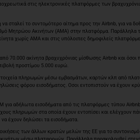
υποχρεωτικά στις ηλεκτρονικές πλατφόρμες των βραχυχρόν
 να σταλεί το συντομότερο αίτημα προς την Airbnb, για να δ
ριθμό Μητρώου Ακινήτων (ΑΜΑ) στην πλατφόρμα. Παράλληλα 
ακίνητα χωρίς ΑΜΑ και στις υπόλοιπες δημοφιλείς πλατφόρμε
πό 70.000 ακίνητα βραχυχρόνιας μίσθωσης Airbnb και όσοι π
πιβολή προστίμου 5.000 ευρώ.
α στοιχεία πληρωμών μέσω εμβασμάτων, καρτών κλπ από πλα
δηλώσεις φόρου εισοδήματος. Οσοι εντοπιστούν να έχουν κρ
M για αδήλωτα εισοδήματα από τις πλατφόρμες τύπου Airbnb
όχους πληρωμών στα οποία έχουν εντοπίσει και ελέγχουν π
να έχουν δηλώσει τα εισοδήματα.
ιοικήσεις των άλλων κρατών μελών της ΕΕ για το συντονισμό
 ακινήτων μέσω πλατφορμών. Παράλληλα παρακολουθεί στεν