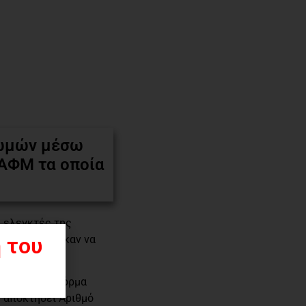
ρωμών μέσω
 ΑΦΜ τα οποία
ι ελεγκτές της
 του
ς, εντοπίστηκαν να
ρονική πλατφόρμα
ν αποκτήσει Αριθμό