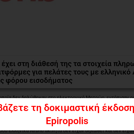
 έχει στη διάθεσή της τα στοιχεία πλη
τφόρμες για πελάτες τους με ελληνικό
ις φόρου εισοδήματος
 οποία δεν δηλώθηκαν στο ηλεκτρονικό Μητρώο, εντόπισαν ο
βάζετε τη δοκιμαστική έκδοση
κτήτες ακινήτων με εισοδήματα από βραχυχρόνιες μισθώσει
Epiropolis
ύ (web scraping) οι ελεγκτές της ΑΑΔΕ σάρωσαν την ηλεκτ
00 ελληνικά Airbnb ακίνητα δεν είχαν δηλωθεί και δεν είχα