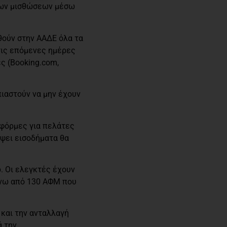
ιων μισθώσεων μέσω
οθούν στην ΑΑΔΕ όλα τα
τις επόμενες ημέρες
ς (Booking.com,
ιαστούν να μην έχουν
τφόρμες για πελάτες
ύψει εισοδήματα θα
. Οι ελεγκτές έχουν
άνω από 130 ΑΦΜ που
 και την ανταλλαγή
ά την