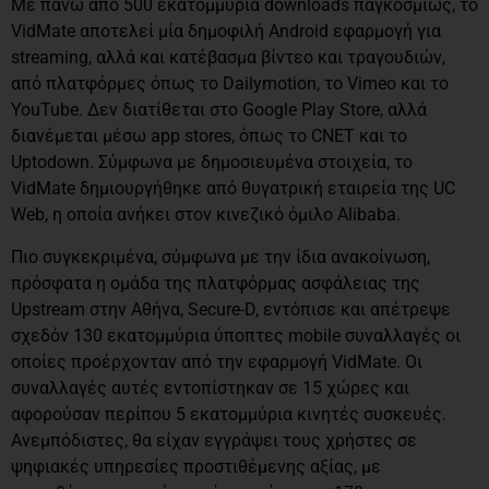
Με πάνω από 500 εκατομμύρια downloads παγκοσμίως, το
VidMate αποτελεί μία δημοφιλή Android εφαρμογή για
streaming, αλλά και κατέβασμα βίντεο και τραγουδιών,
από πλατφόρμες όπως το Dailymotion, το Vimeo και το
YouTube. Δεν διατίθεται στο Google Play Store, αλλά
διανέμεται μέσω app stores, όπως το CNET και το
Uptodown. Σύμφωνα με δημοσιευμένα στοιχεία, το
VidMate δημιουργήθηκε από θυγατρική εταιρεία της UC
Web, η οποία ανήκει στον κινεζικό όμιλο Alibaba.
Πιο συγκεκριμένα, σύμφωνα με την ίδια ανακοίνωση,
πρόσφατα η ομάδα της πλατφόρμας ασφάλειας της
Upstream στην Αθήνα, Secure-D, εντόπισε και απέτρεψε
σχεδόν 130 εκατομμύρια ύποπτες mobile συναλλαγές οι
οποίες προέρχονταν από την εφαρμογή VidMate. Οι
συναλλαγές αυτές εντοπίστηκαν σε 15 χώρες και
αφορούσαν περίπου 5 εκατομμύρια κινητές συσκευές.
Ανεμπόδιστες, θα είχαν εγγράψει τους χρήστες σε
ψηφιακές υπηρεσίες προστιθέμενης αξίας, με