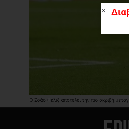
Δια
Ο Ζοάο Φέλιξ αποτελεί την πιο ακριβή μετα