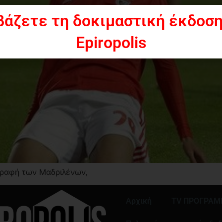
βάζετε τη δοκιμαστική έκδοση
Epiropolis
γραφή των Μαδριλένων,
Αρχική
TV ΠΡΟΓΡΑ