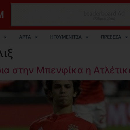
M
ΑΡΤΑ
ΗΓΟΥΜΕΝΙΤΣΑ
ΠΡΕΒΕΖΑ
λιξ
α στην Μπενφίκα η Ατλέτικο