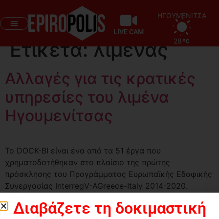
ΗΓΟΥΜΕΝΙΤΣΑ
LIVE CAM
28
Ετικέτα:
λιμένας
Αλλαγές για τις κρατικές
υπηρεσίες του λιμένα
Ηγουμενίτσας
Το DOCK-BI είναι ένα από τα 51 έργα που
χρηματοδοτήθηκαν στο πλαίσιο της πρώτης
πρόσκλησης του Προγράμματος Ευρωπαϊκής Εδαφικής
Συνεργασίας InterregV-AGreece-Italy 2014-2020.
Διαβάζετε τη δοκιμαστική