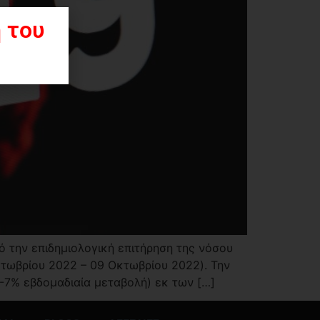
 του
ό την επιδημιολογική επιτήρηση της νόσου
τωβρίου 2022 – 09 Οκτωβρίου 2022). Την
7% εβδομαδιαία μεταβολή) εκ των […]