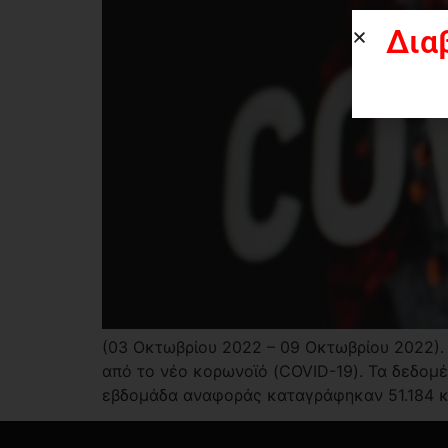
Δια
(03 Οκτωβρίου 2022 – 09 Οκτωβρίου 2022). 
από το νέο κορωνοϊό (COVID-19). Τα δεδομ
εβδομάδα αναφοράς καταγράφηκαν 51.184 κρ