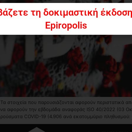
βάζετε τη δοκιμαστική έκδοση
Epiropolis
Τα στοιχεία που παρουσιάζονται αφορούν περιστατικά απ
ένα αφορούν την εβδομάδα αναφοράς ISO 40/2022 (03 Οκ
ούσματα COVID-19 (4.906 ανά εκατoμμύριο πληθυσμού: -