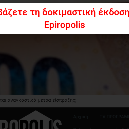
βάζετε τη δοκιμαστική έκδοση
Epiropolis
ται αναγκαστικά μέτρα είσπραξης;
Αρχική
TV ΠΡΟΓΡΑ