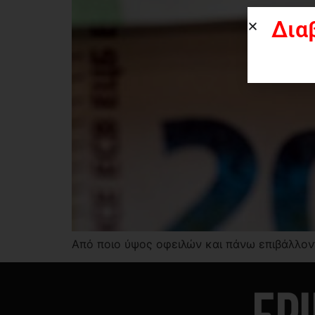
Δια
Από ποιο ύψος οφειλών και πάνω επιβάλλον