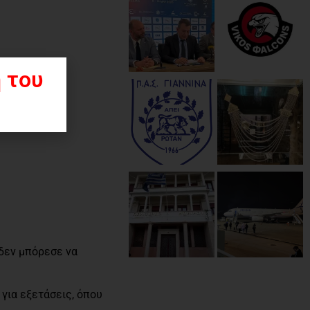
 του
 δεν μπόρεσε να
για εξετάσεις, όπου