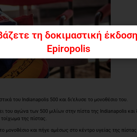
βάζετε τη δοκιμαστική έκδοση
Epiropolis
ικά του Indianapolis 500 και δι’ελυσε το μονοθέσιο του.
ι του αγώνα των 500 μιλίων στην πίστα της Indianapolis και
 τοίχωμα της πίστας.
ο μονοθέσιο και πήγε αμέσως στο κέντρο υγείας της πίστας 