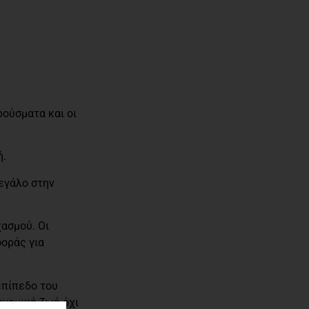
ρούσματα και οι
ή.
μεγάλο στην
ασμού. Οι
οράς για
επίπεδο του
ονομική ζωή όχι