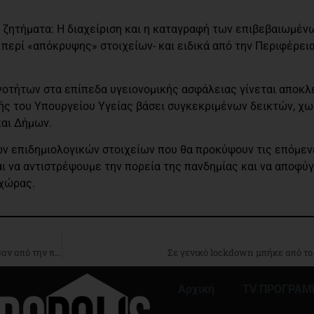
 ζητήματα: Η διαχείριση και η καταγραφή των επιβεβαιωμέ
περί «απόκρυψης» στοιχείων- και ειδικά από την Περιφέρεια-
νοτήτων στα επίπεδα υγειονομικής ασφάλειας γίνεται αποκ
πής του Υπουργείου Υγείας βάσει συγκεκριμένων δεικτών, χω
και Δήμων.
ων επιδημιολογικών στοιχείων που θα προκύψουν τις επόμεν
ναι να αντιστρέψουμε την πορεία της πανδημίας και να αποφύ
 χώρας.
Από 15 Οκτωβρίου η υποβολή αιτήσεων επιχειρήσεων που επλήγησαν από την πανδημία Covid-19
Σε γενικό lockdown μπήκε από το
Αρχική
TV ΠΡΟΓΡΑ