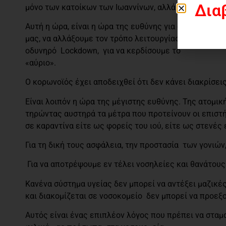
Δια
μόνο των κατοίκων των Ιωαννίνων, αλλά και όλης της
Αυτή η ώρα, είναι η ώρα της ευθύνης για όλους. Όλοι
μας, να αλλάξουμε τον τρόπο λειτουργίας υπηρεσιών
οδυνηρό Lockdown, για να κερδίσουμε το
«αύριο».
Ο κορωνοϊός έχει αποδειχθεί ότι δεν κάνει διακρίσεις
Είναι λοιπόν η ώρα της μέγιστης ευθύνης. Της ατομική
τηρώντας αυστηρά τα μέτρα που προτείνουν οι επιστή
σε καραντίνα είτε ως φορείς του ιού, είτε ως στενέ
Για τη δική τους ασφάλεια, την προστασία των γονιώ
Για να αποτρέψουμε εν τέλει νοσηλείες και θανάτους
Κανένα σύστημα υγείας δεν μπορεί να αντέξει μαζικ
και διακομίζεται σε νοσοκομείο δεν μπορεί να προεξ
Αυτός είναι ένας επιπλέον λόγος που πρέπει να σταμα