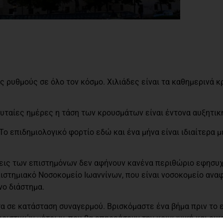
 ρυθμούς σε όλο τον κόσμο. Χιλιάδες είναι τα καθημερινά κ
ευταίες ημέρες η τάση των κρουσμάτων είναι έντονα αυξητικ
Το επιδημιολογικό φορτίο εδώ και ένα μήνα είναι ιδιαίτερα 
σεις των επιστημόνων δεν αφήνουν κανένα περιθώριο εφησυχ
στημιακό Νοσοκομείο Ιωαννίνων, που είναι νοσοκομείο αναφ
νο διάστημα.
α σε κατάσταση συναγερμού. Βρισκόμαστε ένα βήμα πριν το 
ριστικών μέτρων, που θα επηρεάσουν την κοινωνική και οικ