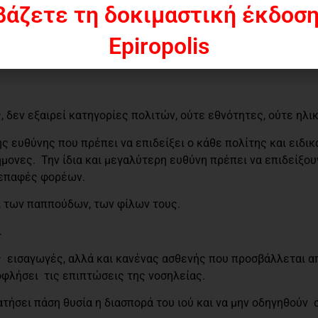
βάζετε τη δοκιμαστική έκδοση
 Ηπείρου.
 μαζί πρέπει να υπερβάλλουμε εαυτούς, να ξεχάσουμε για λίγ
Epiropolis
 και επιχειρήσεων, να δυσκολευτούμε «σήμερα» αποτρέποντα
, δεν εξαιρεί κατηγορίες πολιτών, ούτε εθνότητες, ούτε ηλικ
ς ευθύνης που πρέπει να επιδείξει ο κάθε πολίτης και ειδικά
μονες. Την ίδια και μεγαλύτερη ευθύνη πρέπει να επιδείξουν
ς επαφές φορέων.
ν, των παππούδων, των φίλων τους.
.
ές εισαγωγές, αλλά και κανένας ασθενής που προσβάλλεται α
οφλήσει τις επιπτώσεις της νοσηλείας.
τήσει πάση θυσία η διασπορά του ιού και να μην οδηγηθούν 