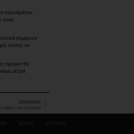
νων κρουσμάτων
 είναι
λειστικά σύμφωνα
ρίς επίσης να
ες ημέρες θα
γουμε μέτρα
ΕΠΌΜΕΝΟ
 Σαββατο ολη η Ελλάδα
ΜΜΑ
BLOGS
ΑΓΓΕΛΙΕΣ