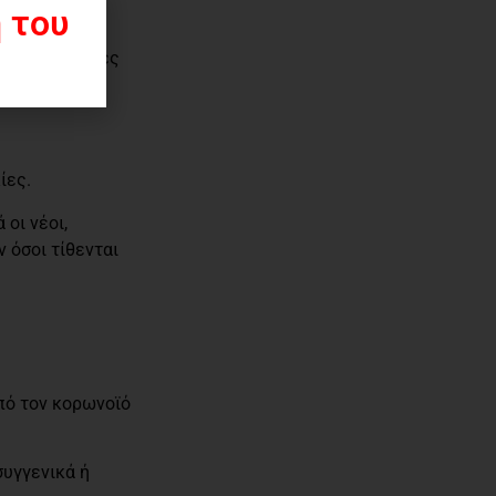
 του
ο τις συνήθειες
ς ένα
ίες.
 οι νέοι,
 όσοι τίθενται
πό τον κορωνοϊό
συγγενικά ή