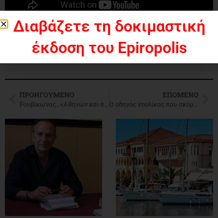
Διαβάζετε τη δοκιμαστική
έκδοση του Epiropolis
ΠΡΟΗΓΟΎΜΕΝΟ
ΕΠΌΜΕΝΟ
Ρουβίκωνας…«Αθηνών και πάσης Ελλάδος»
Ο οδηγός νταλίκας που σκόρπισε τον θάνατο στον Κηφισό, είχε βρεθεί πιωμένος δύο μήνες πριν!