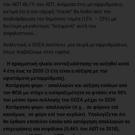
του ΑΕΠ 46,1% του ΑΕΠ. Ανάμεσα στις μεταρρυθμίσεις,
εκτιμά ότι η πιο ισχυρή “ένεση” θα δοθεί από την
αναδιάρθρωση του δημόσιου τομέα (15% – 25%) με
δεύτερη μεγαλύτερη “δεξαμενή” αυτή του
ασφαλιστικού….
Αναλυτικά, ο ΟΟΣΑ συστήνει μία σειρά μεταρρυθμίσεων,
όπως διαβάζουμε στην capital:
· Η πραγματική ηλικία συνταξιοδότησης να αυξηθεί κατά
4 έτη έως το 2030 (3 έτη είναι η αύξηση με την
υφιστάμενη μεταρρύθμιση).
· Κατάργηση φορο – απαλλαγών και αύξηση εσόδων από
τον ΦΠΑ με στόχο η εισπραξιμότητα να φτάσει στο 90%
του μέσου όρου συλλογής του ΟΟΣΑ μέχρι το 2030
· Κατάργηση φορο- απαλλαγών (π.χ., σε φόρους επί
καυσίμων, σε φόρο επί των κερδών). Υπολογίζεται ότι
θα έρθουν επιπλέον έσοδα από κατάργηση απαλλαγών σε
επιχειρήσεις και κεφάλαια (0,46% του ΑΕΠ το 2018),