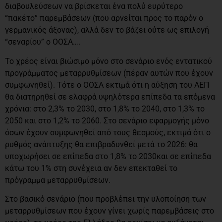
διαβουλεύσεων να βρίσκεται ένα πολύ ευρύτερο
“πακέτο” παρεμβάσεων (που αρνείται προς το παρόν ο
γερμανικός άξονας), αλλά δεν το βάζει ούτε ως επιλογή
“σεναρίου” ο ΟΟΣΑ….
Το χρέος είναι βιώσιμο μόνο στο σενάριο ενός εντατικού
προγράμματος μεταρρυθμίσεων (πέραν αυτών που έχουν
συμφωνηθεί). Τότε ο ΟΟΣΑ εκτιμά ότι η αύξηση του ΑΕΠ
θα διατηρηθεί σε ελαφρά υψηλότερα επίπεδα τα επόμενα
χρόνια: στο 2,3% το 2030, στο 1,8% το 2040, στο 1,3% το
2050 και στο 1,2% το 2060. Στο σενάριο εφαρμογής μόνο
όσων έχουν συμφωνηθεί από τους θεσμούς, εκτιμά ότι ο
ρυθμός ανάπτυξης θα επιβραδυνθεί μετά το 2026: θα
υποχωρήσει σε επίπεδα στο 1,8% το 2030και σε επίπεδα
κάτω του 1% στη συνέχεια αν δεν επεκταθεί το
πρόγραμμα μεταρρυθμίσεων.
Στο βασικό σενάριο (που προβλέπει την υλοποίηση των
μεταρρυθμίσεων που έχουν γίνει χωρίς παρεμβάσεις στο