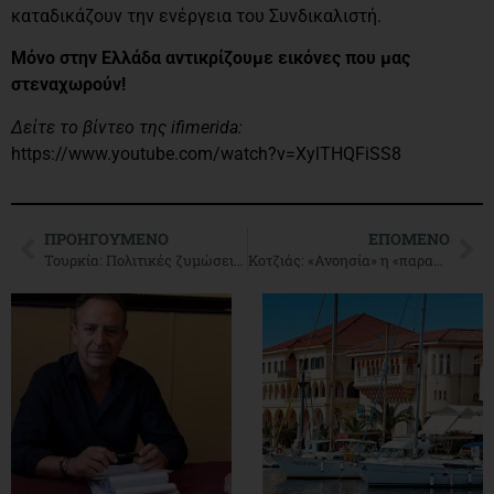
καταδικάζουν την ενέργεια του Συνδικαλιστή.
Μόνο στην Ελλάδα αντικρίζουμε εικόνες που μας
στεναχωρούν!
Δείτε το βίντεο της ifimerida:
https://www.youtube.com/watch?v=XylTHQFiSS8
ΠΡΟΗΓΟΎΜΕΝΟ
ΕΠΌΜΕΝΟ
Τουρκία: Πολιτικές ζυμώσεις στην αντιπολίτευση προκειμένου να “χτυπήσουν” τον Ερντογάν
Κοτζιάς: «Ανοησία» η «παραβίαση» των τουρκικών συνόρων από τους δύο Έλληνες (ΒΙΝΤΕΟ)