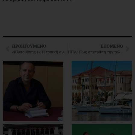
ΠΡΟΗΓΟΎΜΕΝΟ
ΕΠΌΜΕΝΟ
«Κλεισθένης 1»: Η τοπική αυτοδιοίκηση γυρνά την πλάτη στην κυβερνητική πρόταση για την απλή αναλογική
ΗΠΑ: Πως απετράπη την τελευταία στιγμή μακελειό με πρωταγωνιστή έναν νεαρό τζιχαντιστή