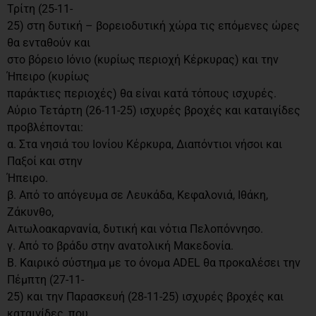
Τρίτη (25-11-
25) στη δυτική – βορειοδυτική χώρα τις επόμενες ώρες
θα ενταθούν και
στο βόρειο Ιόνιο (κυρίως περιοχή Κέρκυρας) και την
Ήπειρο (κυρίως
παράκτιες περιοχές) θα είναι κατά τόπους ισχυρές.
Αύριο Τετάρτη (26-11-25) ισχυρές βροχές και καταιγίδες
προβλέπονται:
α. Στα νησιά του Ιονίου Κέρκυρα, Διαπόντιοι νήσοι και
Παξοί και στην
Ήπειρο.
β. Από το απόγευμα σε Λευκάδα, Κεφαλονιά, Ιθάκη,
Ζάκυνθο,
Αιτωλοακαρνανία, δυτική και νότια Πελοπόννησο.
γ. Από το βράδυ στην ανατολική Μακεδονία.
Β. Καιρικό σύστημα με το όνομα ADEL θα προκαλέσει την
Πέμπτη (27-11-
25) και την Παρασκευή (28-11-25) ισχυρές βροχές και
καταιγίδες, που