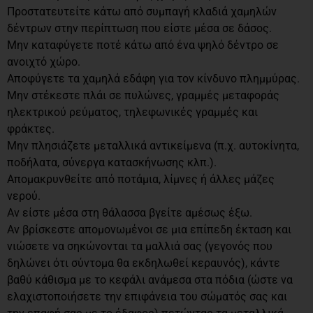
Προστατευτείτε κάτω από συμπαγή κλαδιά χαμηλών
δέντρων στην περίπτωση που είστε μέσα σε δάσος.
Μην καταφύγετε ποτέ κάτω από ένα ψηλό δέντρο σε
ανοιχτό χώρο.
Αποφύγετε τα χαμηλά εδάφη για τον κίνδυνο πλημμύρας.
Μην στέκεστε πλάι σε πυλώνες, γραμμές μεταφοράς
ηλεκτρικού ρεύματος, τηλεφωνικές γραμμές και
φράκτες.
Μην πλησιάζετε μεταλλικά αντικείμενα (π.χ. αυτοκίνητα,
ποδήλατα, σύνεργα κατασκήνωσης κλπ.).
Απομακρυνθείτε από ποτάμια, λίμνες ή άλλες μάζες
νερού.
Αν είστε μέσα στη θάλασσα βγείτε αμέσως έξω.
Αν βρίσκεστε απομονωμένοι σε μια επίπεδη έκταση και
νιώσετε να σηκώνονται τα μαλλιά σας (γεγονός που
δηλώνει ότι σύντομα θα εκδηλωθεί κεραυνός), κάντε
βαθύ κάθισμα με το κεφάλι ανάμεσα στα πόδια (ώστε να
ελαχιστοποιήσετε την επιφάνεια του σώματός σας και