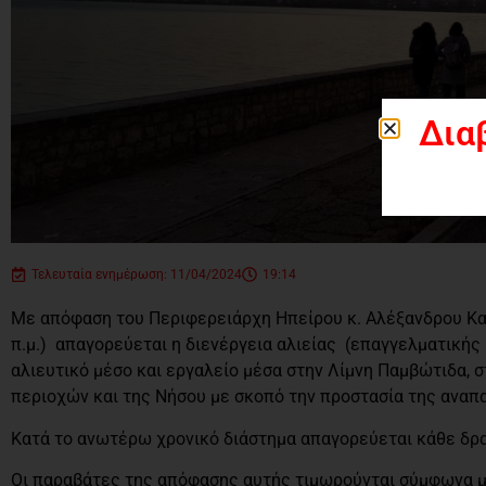
Δια
Τελευταία ενημέρωση: 11/04/2024
19:14
Με απόφαση του Περιφερειάρχη Ηπείρου κ. Αλέξανδρου Καχρι
π.μ.) απαγορεύεται η διενέργεια αλιείας (επαγγελματικής
αλιευτικό μέσο και εργαλείο μέσα στην Λίμνη Παμβώτιδα, 
περιοχών και της Νήσου με σκοπό την προστασία της ανα
Κατά το ανωτέρω χρονικό διάστημα απαγορεύεται κάθε δρασ
Οι παραβάτες της απόφασης αυτής τιμωρούνται σύμφωνα με 