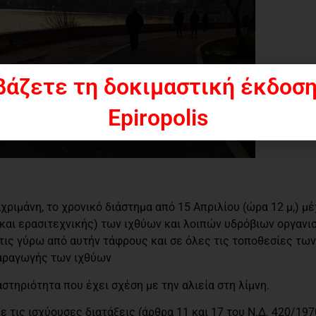
βάζετε τη δοκιμαστική έκδοση
Epiropolis
μάνη, το χρονικό διάστημα από 15 Απριλίου (ώρα 12 μ,) μέχ
 και ερασιτεχνικής) των ιχθύων και λοιπών υδρόβιων οργανι
στις γύρω από αυτήν τάφρους και σε όλες τις τοποθεσίες τω
παραγωγής των ιχθύων
τηριότητα που έχει σχέση με την αλιεία στη λίμνη.
τις ισχύουσες διατάξεις (άρθρα 11 και 17 του Ν.Δ. 420/19