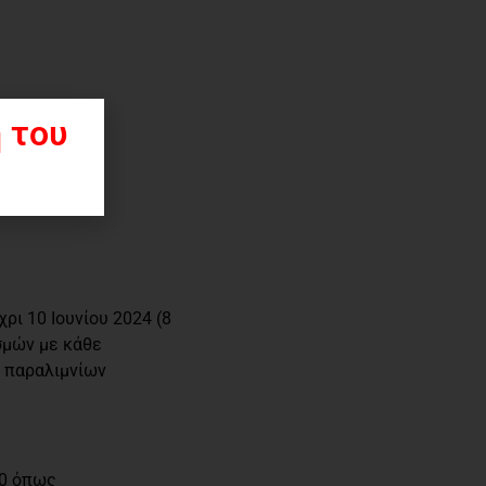
 του
ρι 10 Ιουνίου 2024 (8
σμών με κάθε
ν παραλιμνίων
70 όπως