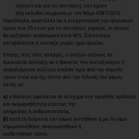
ισχύουν και για τις συντάξεις που έχουν
ήδη εκδοθεί σύμφωνα με τον Νόμο 4387/2016.
Παράλληλα, αναστέλλεται η ενεργοποίηση του ηλικιακού
ορίου των 55 ετών για τις συντάξεις χηρείας, οι οποίες
θα αυξηθούν αναδρομικά κατά 40%. Ειδικότερα,
καταβάλλεται η σύνταξη χωρίς όριο ηλικίας.
Επίσης, στις νέες αλλαγές, ο επιζών σύζυγος δε
δικαιούται σύνταξη, αν ο θάνατος του συνταξιούχου ή
ασφαλισμένου συζύγου επήλθε πριν από την πάροδο
τριών ετών και όχι πέντε από την τέλεση του γάμου,
εκτός αν:
α)
ο θάνατος οφείλεται σε ατύχημα που προήλθε πρόδηλα
και αναμφισβήτητα εξαιτίας της
υπηρεσίας ή ανθρωποκτονία,
β)
κατά τη διάρκεια του γάμου γεννήθηκε ή με το γάμο
νομιμοποιήθηκε, αναγνωρίσθηκε ή
υιοθετήθηκε τέκνο,