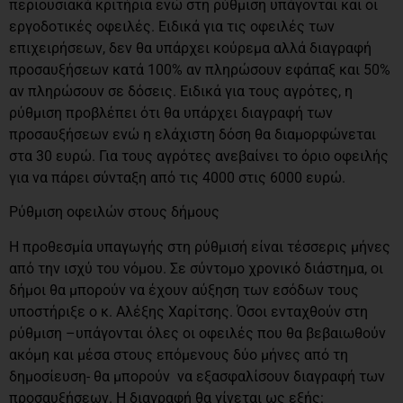
περιουσιακά κριτήρια ενώ στη ρύθμιση υπάγονται και οι
εργοδοτικές οφειλές. Ειδικά για τις οφειλές των
επιχειρήσεων, δεν θα υπάρχει κούρεμα αλλά διαγραφή
προσαυξήσεων κατά 100% αν πληρώσουν εφάπαξ και 50%
αν πληρώσουν σε δόσεις. Ειδικά για τους αγρότες, η
ρύθμιση προβλέπει ότι θα υπάρχει διαγραφή των
προσαυξήσεων ενώ η ελάχιστη δόση θα διαμορφώνεται
στα 30 ευρώ. Για τους αγρότες ανεβαίνει το όριο οφειλής
για να πάρει σύνταξη από τις 4000 στις 6000 ευρώ.
Ρύθμιση οφειλών στους δήμους
Η προθεσμία υπαγωγής στη ρύθμισή είναι τέσσερις μήνες
από την ισχύ του νόμου. Σε σύντομο χρονικό διάστημα, οι
δήμοι θα μπορούν να έχουν αύξηση των εσόδων τους
υποστήριξε ο κ. Αλέξης Χαρίτσης. Όσοι ενταχθούν στη
ρύθμιση –υπάγονται όλες οι οφειλές που θα βεβαιωθούν
ακόμη και μέσα στους επόμενους δύο μήνες από τη
δημοσίευση- θα μπορούν να εξασφαλίσουν διαγραφή των
προσαυξήσεων. Η διαγραφή θα γίνεται ως εξής: