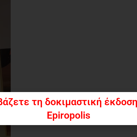
βάζετε τη δοκιμαστική έκδοση
Epiropolis