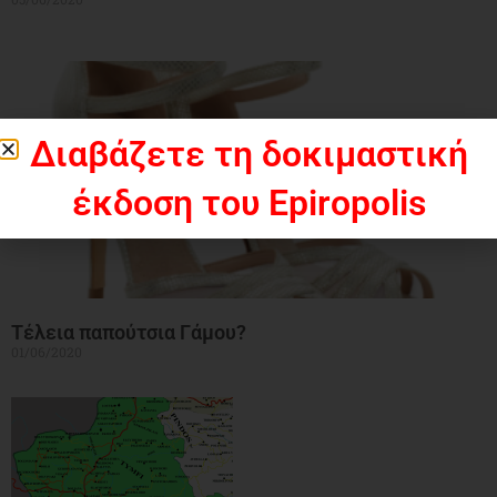
Διαβάζετε τη δοκιμαστική
έκδοση του Epiropolis
Τέλεια παπούτσια Γάμου?
01/06/2020