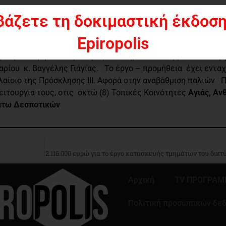
βάζετε τη δοκιμαστική έκδοση
στα και του νόμιμου εκπρόσωπου της ΚΗΠΩΝ ΟΔΟΣ Ε.Π.Ε. κ.
 αναδόχου – προμηθεύτριας εταιρείας για την υλοποίηση το
Epiropolis
ση των Παιδικών Χαρών του Δήμου Πάργας», δαπάνης 212.00
 παρόντες ήταν ο Πρόεδρος του Δημοτικού Συμβουλίου Πάργ
αρίου κ. Βαγγέλης Γιάγιας. Το έργο – προμήθεια έχει ενταχ
λαίσιο της Πρόσκλησης ΙΙΙ. Αφορά στην αναβάθμιση παλιών 
ιτουργία τους, στις οκτώ (8) Τοπικές Κοινότητες
Αγιάς, Αν
Κάτω Δεσποτικών
2.116.000 ευρώ για το έργο κατασκευής τμημάτων του δικτ
Αρχική
TV ΠΡΟΓΡΑ
Πολιτική προσωπικών δε