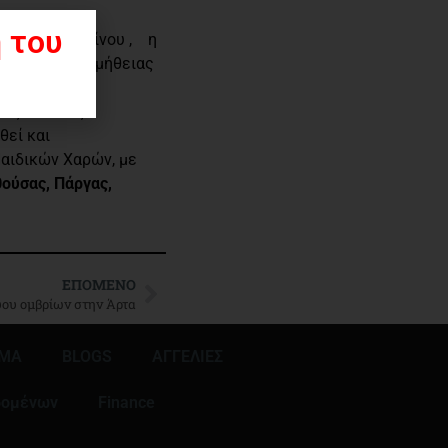
 του
 Νικόλαου Σίνου , η
υ έργου- προμήθειας
0 ευρώ
ας κ. Νίκος
θεί και
Παιδικών Χαρών, με
θούσας, Πάργας,
ΕΠΌΜΕΝΟ
ύου ομβρίων στην Άρτα
ΜΜΑ
BLOGS
ΑΓΓΕΛΙΕΣ
δομένων
Finance