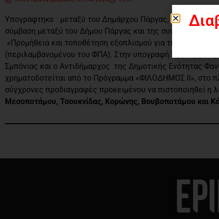
Δια
Υπογράφτηκε μεταξύ του Δημάρχου Πάργας, κ. Αντώνη Νά
σύμβαση μεταξύ του Δήμου Πάργας και της συγκεκριμένης
«Προμήθεια και τοποθέτηση εξοπλισμού για την αναβάθμι
(περιλαμβανομένου του ΦΠΑ). Στην υπογραφή της σύμβασης
Σμπόνιας και ο Αντιδήμαρχος της Δημοτικής Ενότητας Φαν
χρηματοδοτείται από το Πρόγραμμα «ΦΙΛΟΔΗΜΟΣ ΙΙ», στο π
σύγχρονες προδιαγραφές προκειμένου να πιστοποιηθεί η λε
Μεσοποτάμου, Τσουκνίδας, Κορώνης, Βουβοποτάμου και 