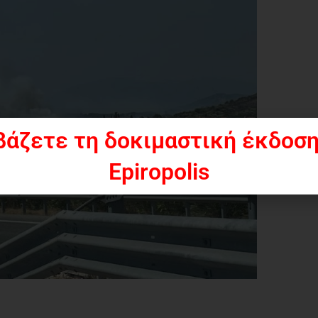
βάζετε τη δοκιμαστική έκδοση
Epiropolis